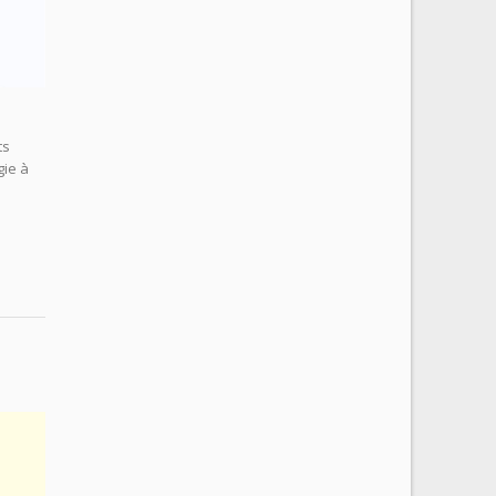
ts
gie à