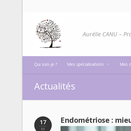
Aurélie CANU – Pra
Qui suis-je ?
Mes spécialisations
Mes o
Actualités
Endométriose : mie
17
03