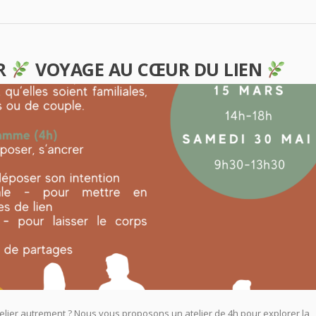
ER
VOYAGE AU CŒUR DU LIEN
relier autrement ? Nous vous proposons un atelier de 4h pour explorer la