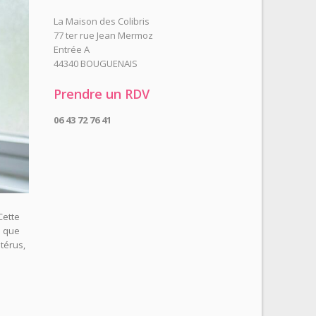
La Maison des Colibris
77 ter rue Jean Mermoz
Entrée A
44340 BOUGUENAIS
Prendre un RDV
06 43 72 76 41
Cette
e que
térus,