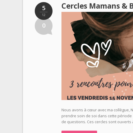
Cercles Mamans & 
5
12
0
Nous avons à cœur avec ma collègue, N
prendre soin de soi dans cette période 
de questions. Ces cercles sont ouverts