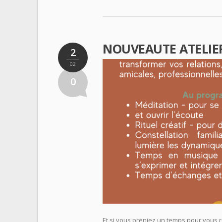
NOUVEAUTE ATELI
2
02
0
Et si vous preniez un temps pour vous 