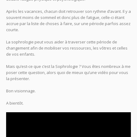
Après les vacances, chacun doit retrouver son rythme d’avant. Il y a
souvent moins de sommeil et donc plus de fatigue, celle-ci étant
accrue par la liste de choses à faire, sur une période parfois assez
courte.
La sophrologie peut vous aider à traverser cette période de
changement afin de mobiliser vos ressources, les vôtres et celles
de vos enfants.
Mais qu’est-ce que c’est la Sophrologie ? Vous êtes nombreux à me
poser cette question, alors quoi de mieux qu’une vidéo pour vous
la présenter.
Bon visionnage.
A bientôt.