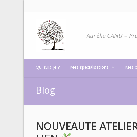
Aurélie CANU – Pra
Qui suis-je ?
Mes spécialisations
Mes o
Blog
NOUVEAUTE ATELIE