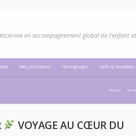
ticienne en accompagnement global de l'enfant et 
utils
Mes prestations
Témoignages
Tarifs & Modalités
Accueil
/
Actua
R
VOYAGE AU CŒUR DU