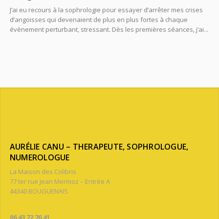
J’ai eu recours à la sophrologie pour essayer d’arrêter mes crises
d’angoisses qui devenaient de plus en plus fortes à chaque
évènement perturbant, stressant. Dès les premières séances, j’ai...
AURÉLIE CANU – THERAPEUTE, SOPHROLOGUE,
NUMEROLOGUE
La Maison des Colibris
77 ter rue Jean Mermoz – Entrée A
44340 BOUGUENAIS
06 43 72 76 41